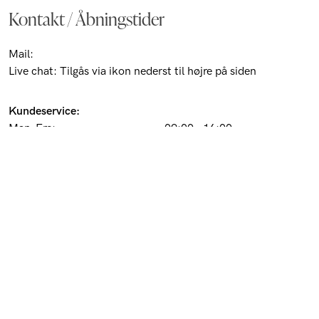
Kontakt / Åbningstider
Mail:
customer@barons.dk
Live chat: Tilgås via ikon nederst til højre på siden
Kundeservice:
Man-Fre:
09:00 - 16:00
Weekend og helligdage:
Lukket
Butik Pilestræde 52 (Kbh k):
Man-Fre:
11:00 - 18:00
Lør:
10:00 - 16:00
Søn/helligdage:
Lukket
Kundeservice