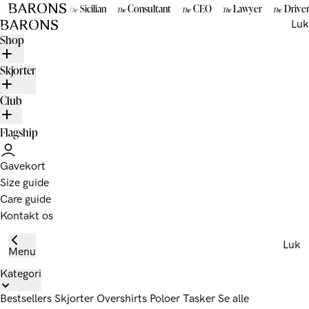
Gå til indhold
Sicilian
Consultant
CEO
Lawyer
Drive
The
The
The
The
The
BARONS
Luk
Shop
Skjorter
Club
Flagship
Gavekort
Size guide
Care guide
Kontakt os
Luk
Menu
Kategori
Bestsellers
Skjorter
Overshirts
Poloer
Tasker
Se alle