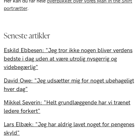
Her kan du får hele
overblikket over vores Man in the Shirt
portrætter
.
Seneste artikler
Eskild Ebbesen: "Jeg tror ikke nogen bliver verdens
bedste i dag uden at være utrolig nysgerrig og
videbegærlig"
David Owe: "Jeg udsætter mig for noget ubehageligt
hver dag"
Mikkel Severin: "Helt grundlæggende har vi trænet
ledere forkert"
Lars Elbæk: "Jeg har aldrig lavet noget for pengenes
skyld"