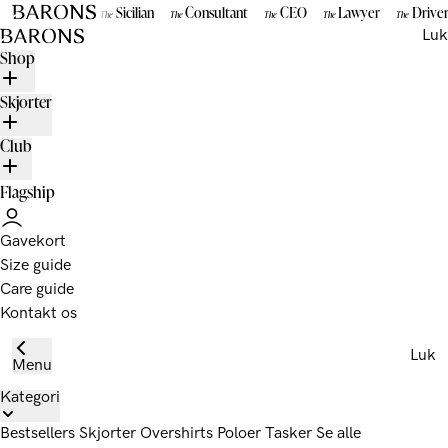
Gå til indhold
Sicilian
Consultant
CEO
Lawyer
Drive
The
The
The
The
The
BARONS
Luk
Shop
Skjorter
Club
Flagship
Gavekort
Size guide
Care guide
Kontakt os
Luk
Menu
Kategori
Bestsellers
Skjorter
Overshirts
Poloer
Tasker
Se alle