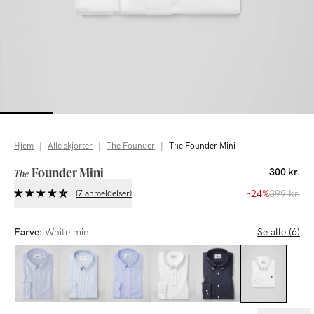
Hjem
|
Alle skjorter
|
The Founder
|
The Founder Mini
Founder Mini
300 kr.
The
-24%
399 kr.
(7 anmeldelser)
Farve:
White mini
Se alle (6)