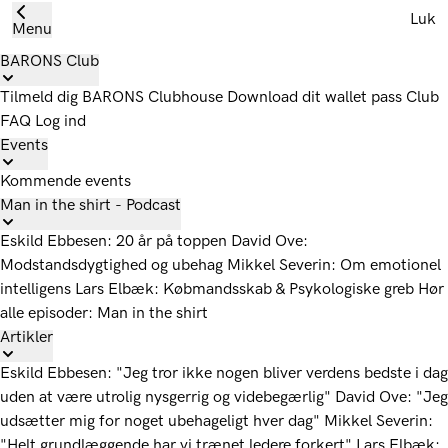
Luk
Menu
BARONS Club
Tilmeld dig
BARONS Clubhouse
Download dit wallet pass
Club
FAQ
Log ind
Events
Kommende events
Man in the shirt - Podcast
Eskild Ebbesen: 20 år på toppen
David Ove:
Modstandsdygtighed og ubehag
Mikkel Severin: Om emotionel
intelligens
Lars Elbæk: Købmandsskab & Psykologiske greb
Hør
alle episoder: Man in the shirt
Artikler
Eskild Ebbesen: "Jeg tror ikke nogen bliver verdens bedste i dag
uden at være utrolig nysgerrig og videbegærlig"
David Ove: "Jeg
udsætter mig for noget ubehageligt hver dag"
Mikkel Severin:
"Helt grundlæggende har vi trænet ledere forkert"
Lars Elbæk: