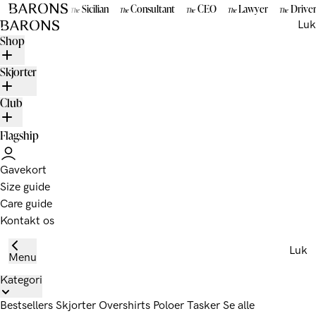
Gå til indhold
Sicilian
Consultant
CEO
Lawyer
Drive
The
The
The
The
The
BARONS
Luk
Shop
Skjorter
Club
Flagship
Gavekort
Size guide
Care guide
Kontakt os
Luk
Menu
Kategori
Bestsellers
Skjorter
Overshirts
Poloer
Tasker
Se alle