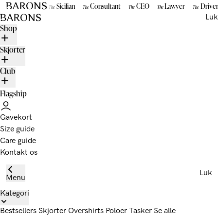
Gå til indhold
Sicilian
Consultant
CEO
Lawyer
Drive
The
The
The
The
The
BARONS
Luk
Shop
Skjorter
Club
Flagship
Gavekort
Size guide
Care guide
Kontakt os
Luk
Menu
Kategori
Bestsellers
Skjorter
Overshirts
Poloer
Tasker
Se alle