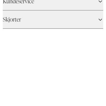
Kundeservice
Skjorter
BARONS
© 2026
-
DK VAT: DK-36414553 - Bispevej 4A, 2400 - Kbh NV
-
Danmark (kr)