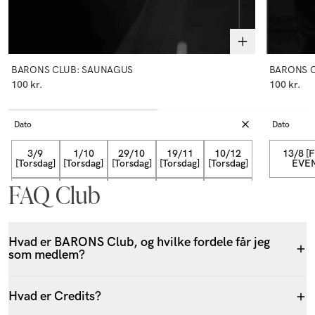
BARONS CLUB: SAUNAGUS
BARONS 
100 kr.
100 kr.
Dato
Dato
3/9
1/10
29/10
19/11
10/12
13/8 [
[Torsdag]
[Torsdag]
[Torsdag]
[Torsdag]
[Torsdag]
EVEN
FAQ Club
7/1
28/1
11/3
22/4
18/2[Torsdag]
[Torsdag]
[Torsdag]
[Torsdag]
[Torsdag]
Hvad er BARONS Club, og hvilke fordele får jeg
som medlem?
Hvad er Credits?