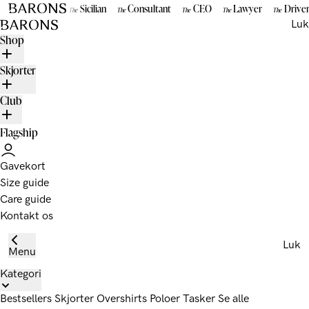
Gå til indhold
Sicilian
Consultant
CEO
Lawyer
Drive
The
The
The
The
The
BARONS
Luk
Shop
Skjorter
Club
Flagship
Gavekort
Size guide
Care guide
Kontakt os
Luk
Menu
Kategori
Bestsellers
Skjorter
Overshirts
Poloer
Tasker
Se alle