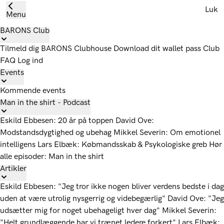
Luk
Menu
BARONS Club
Tilmeld dig
BARONS Clubhouse
Download dit wallet pass
Club
FAQ
Log ind
Events
Kommende events
Man in the shirt - Podcast
Eskild Ebbesen: 20 år på toppen
David Ove:
Modstandsdygtighed og ubehag
Mikkel Severin: Om emotionel
intelligens
Lars Elbæk: Købmandsskab & Psykologiske greb
Hør
alle episoder: Man in the shirt
Artikler
Eskild Ebbesen: "Jeg tror ikke nogen bliver verdens bedste i dag
uden at være utrolig nysgerrig og videbegærlig"
David Ove: "Jeg
udsætter mig for noget ubehageligt hver dag"
Mikkel Severin:
"Helt grundlæggende har vi trænet ledere forkert"
Lars Elbæk: