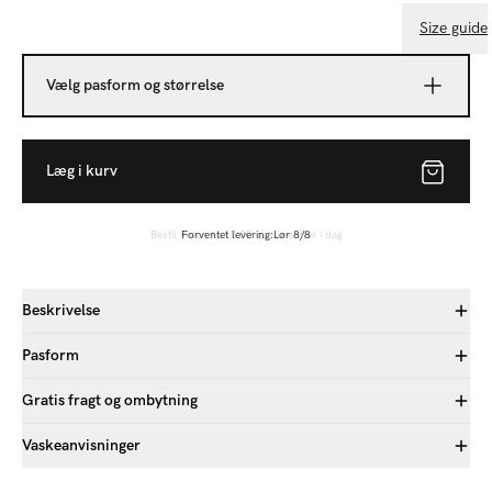
Size guide
Vælg pasform og størrelse
Læg i kurv
Bestil inden kl 17:00 og vi sender i dag
Forventet levering:
Lør 8/8
Beskrivelse
Pasform
Gratis fragt og ombytning
Vaskeanvisninger