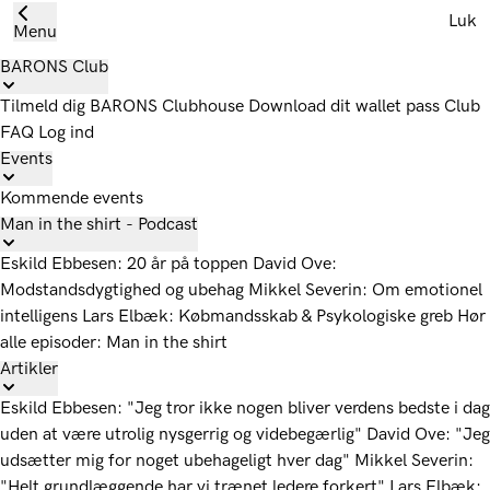
Luk
Menu
BARONS Club
Tilmeld dig
BARONS Clubhouse
Download dit wallet pass
Club
FAQ
Log ind
Events
Kommende events
Man in the shirt - Podcast
Eskild Ebbesen: 20 år på toppen
David Ove:
Modstandsdygtighed og ubehag
Mikkel Severin: Om emotionel
intelligens
Lars Elbæk: Købmandsskab & Psykologiske greb
Hør
alle episoder: Man in the shirt
Artikler
Eskild Ebbesen: "Jeg tror ikke nogen bliver verdens bedste i dag
uden at være utrolig nysgerrig og videbegærlig"
David Ove: "Jeg
udsætter mig for noget ubehageligt hver dag"
Mikkel Severin:
"Helt grundlæggende har vi trænet ledere forkert"
Lars Elbæk: