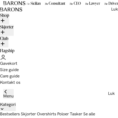
Gå til indhold
Sicilian
Consultant
CEO
Lawyer
Drive
The
The
The
The
The
BARONS
Luk
Shop
Skjorter
Club
Flagship
Gavekort
Size guide
Care guide
Kontakt os
Luk
Menu
Kategori
Bestsellers
Skjorter
Overshirts
Poloer
Tasker
Se alle