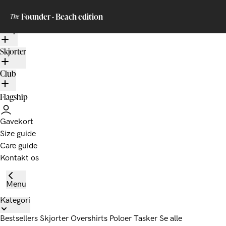
Gå til indhold
Sicilian
The
BARONS
Founder - Beach edition
The
Shop
Skjorter
Club
Flagship
Gavekort
Size guide
Care guide
Kontakt os
Menu
Kategori
Bestsellers
Skjorter
Overshirts
Poloer
Tasker
Se alle