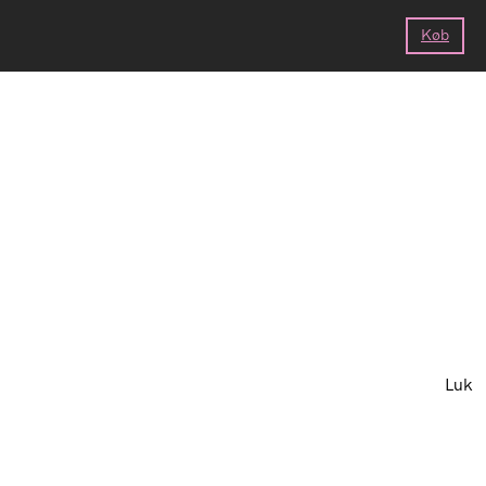
or
Bags
(0)
The
Køb
Luk
Luk