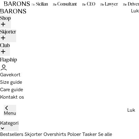
Gå til indhold
Sicilian
Consultant
CEO
Lawyer
Drive
The
The
The
The
The
BARONS
Luk
Shop
Skjorter
Club
Flagship
Gavekort
Size guide
Care guide
Kontakt os
Luk
Menu
Kategori
Bestsellers
Skjorter
Overshirts
Poloer
Tasker
Se alle