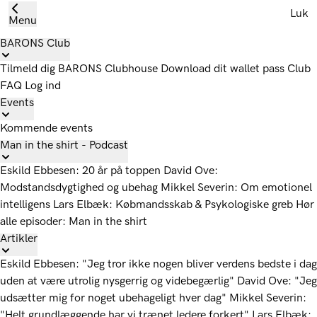
Luk
Menu
BARONS Club
Tilmeld dig
BARONS Clubhouse
Download dit wallet pass
Club
FAQ
Log ind
Events
Kommende events
Man in the shirt - Podcast
Eskild Ebbesen: 20 år på toppen
David Ove:
Modstandsdygtighed og ubehag
Mikkel Severin: Om emotionel
intelligens
Lars Elbæk: Købmandsskab & Psykologiske greb
Hør
alle episoder: Man in the shirt
Artikler
Eskild Ebbesen: "Jeg tror ikke nogen bliver verdens bedste i dag
uden at være utrolig nysgerrig og videbegærlig"
David Ove: "Jeg
udsætter mig for noget ubehageligt hver dag"
Mikkel Severin:
"Helt grundlæggende har vi trænet ledere forkert"
Lars Elbæk: