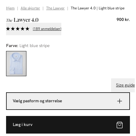
Hjem
|
Alle skjorter
|
The Lawyer
|
The Lawyer 4.0 | Light blue stripe
Lawyer 4.0
900 kr.
The
(189 anmeldelser)
Farve:
Light blue stripe
Size guide
Vælg pasform og størrelse
Læg i kurv