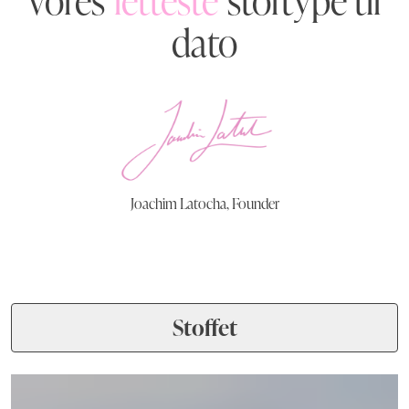
vores
letteste
stoftype til
dato
Joachim Latocha, Founder
Stoffet