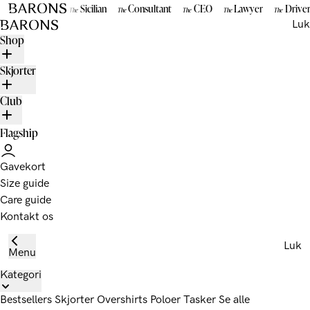
Gå til indhold
Sicilian
Consultant
CEO
Lawyer
Drive
The
The
The
The
The
BARONS
Luk
Shop
Skjorter
Club
Flagship
Gavekort
Size guide
Care guide
Kontakt os
Luk
Menu
Kategori
Bestsellers
Skjorter
Overshirts
Poloer
Tasker
Se alle