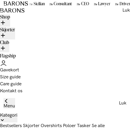
Gå til indhold
Sicilian
Consultant
CEO
Lawyer
Drive
The
The
The
The
The
BARONS
Luk
Shop
Skjorter
Club
Flagship
Gavekort
Size guide
Care guide
Kontakt os
Luk
Menu
Kategori
Bestsellers
Skjorter
Overshirts
Poloer
Tasker
Se alle