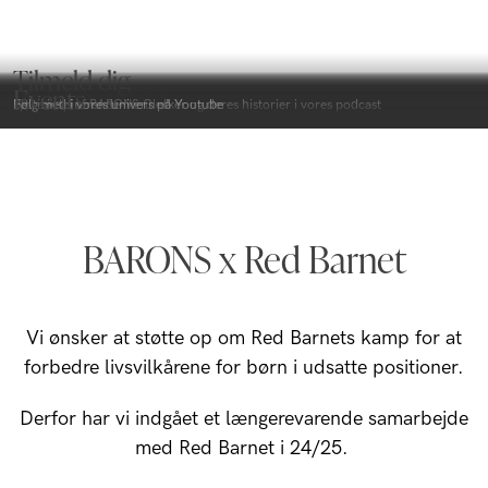
Tilmeld dig
Skjorter med
Business skjorter
Hørskjorter
Poloer
Mission Bags
BARONS Club
Business skjorter
Hørskjorter
Oxford skjorter
Pique
Events
Bliv en del af BARONS Club
Bliv en del af BARONS Club
Lyt til inspirerende mennesker og deres historier i vores podcast
Følg med i vores univers på Youtube
mening
BARONS x Red Barnet
Vi ønsker at støtte op om Red Barnets kamp for at
forbedre livsvilkårene for børn i udsatte positioner.
Derfor har vi indgået et længerevarende samarbejde
med Red Barnet i 24/25.